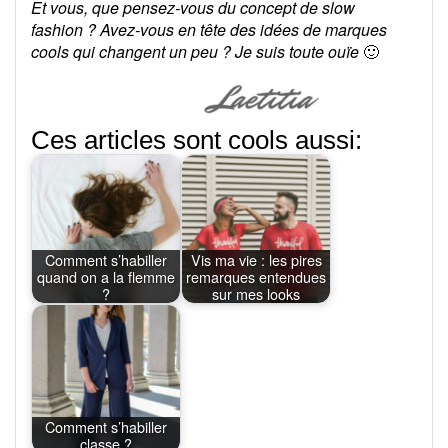
Et vous, que pensez-vous du concept de slow
fashion ? Avez-vous en tête des idées de marques
cools qui changent un peu ? Je suis toute ouïe
🙂
Ces articles sont cools aussi:
Comment s’habiller
Vis ma vie : les pires
quand on a la flemme
remarques entendues
?
sur mes looks
Comment s’habiller
classe ?