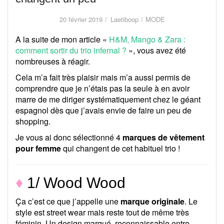
20 février 2019
Laetiboop
MODE
A la suite de mon article «
H&M, Mango & Zara :
comment sortir du trio infernal ?
», vous avez été
nombreuses à réagir.
Cela m’a fait très plaisir mais m’a aussi permis de
comprendre que je n’étais pas la seule à en avoir
marre de me diriger systématiquement chez le géant
espagnol dès que j’avais envie de faire un peu de
shopping.
Je vous ai donc sélectionné 4
marques de vêtement
pour femme
qui changent de cet habituel trio !
♦
1/ Wood Wood
Ça c’est ce que j’appelle une
marque originale
. Le
style est street wear mais reste tout de même très
féminin. Un design marqué, reconnaissable entre