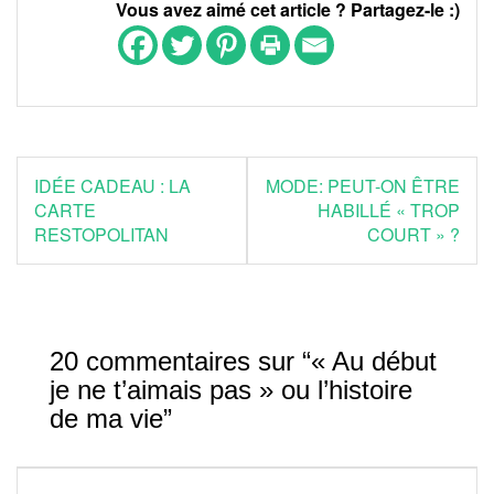
Vous avez aimé cet article ? Partagez-le :)
Navigation
IDÉE CADEAU : LA
MODE: PEUT-ON ÊTRE
de
CARTE
HABILLÉ « TROP
RESTOPOLITAN
COURT » ?
l’article
20 commentaires sur “
« Au début
je ne t’aimais pas » ou l’histoire
de ma vie
”