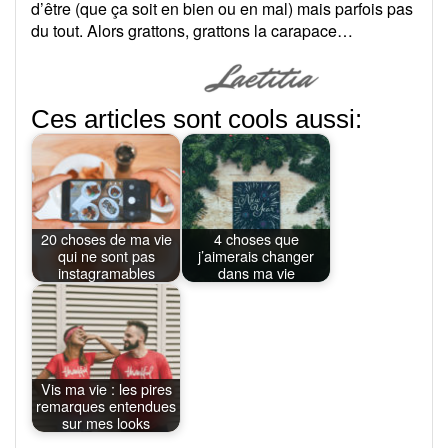
d’être (que ça soit en bien ou en mal) mais parfois pas
du tout. Alors grattons, grattons la carapace…
Ces articles sont cools aussi:
20 choses de ma vie
4 choses que
qui ne sont pas
j’aimerais changer
instagramables
dans ma vie
Vis ma vie : les pires
remarques entendues
sur mes looks