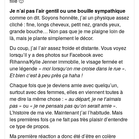
fille 🙂
Je n’ai pas l’air gentil ou une bouille sympathique
comme on dit. Soyons honnête, j’ai un physique assez
cliché : fine, longs cheveux, petit nez, grands yeux,
grande bouche… Non pas que je me plaigne loin de
là, mais je plante simplement le décor.
Du coup, j’ai l’air assez froide et distante. Vous voyez
lorsqu’il y a des photos sur Facebook avec
Rihanna/Kylie Jenner immobile, le visage fermée et
une légende
« moi lorsqu’on me croise dans le rue »
.
Et bien c’est à peu près ça haha !
Chaque fois que je deviens amie avec quelqu’un,
surtout avec des femmes, elles en viennent toutes à
me dire la même chose :
« au départ, je ne t’aimais
pas »
ou
« je ne pensais pas qu’on serait amie »
.
L’histoire de ma vie. Maintenant j’ai l’habitude. Mais
les premières fois ça ne fait pas très plaisir d’entendre
ce type de propos.
Ma première réaction a donc été d’être en colère