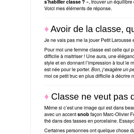
s’habiller classe ?
», trouver un équilibre
Voici mes éléments de réponse.
♦
Avoir de la classe, q
Je ne vais pas me la jouer Petit Larousse e
Pour moi une femme classe est celle qui 
difficile à maitriser ! Une aura, une élégan
style et en donnant l’impression à tout le 
est née pour le porter.
Bon, j’exagère un pe
moi ce petit truc en plus difficile à décrire 
♦
Classe ne veut pas d
Même si c’est une image qui est dans beauc
avec un accent
snob
façon Marc-Olivier Fo
thé dans des tasses en porcelaine. Essayo
Certaines personnes ont quelque chose dan