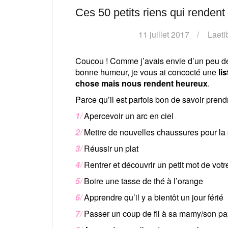
Ces 50 petits riens qui renden
11 juillet 2017
Laeti
Coucou ! Comme j’avais envie d’un peu de
bonne humeur, je vous ai concocté une
li
chose mais nous rendent heureux
.
Parce qu’il est parfois bon de savoir prendr
1/
Apercevoir un arc en ciel
2/
Mettre de nouvelles chaussures pour la 
3/
Réussir un plat
4/
Rentrer et découvrir un petit mot de vo
5/
Boire une tasse de thé à l’orange
6/
Apprendre qu’il y a bientôt un jour férié
7/
Passer un coup de fil à sa mamy/son p