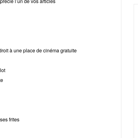
récié l’un de vos articles
roit à une place de cinéma gratuite
lot
te
es frites