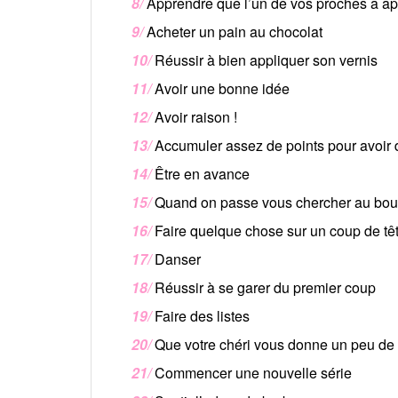
8/
Apprendre que l’un de vos proches a app
9/
Acheter un pain au chocolat
10/
Réussir à bien appliquer son vernis
11/
Avoir une bonne idée
12/
Avoir raison !
13/
Accumuler assez de points pour avoir d
14/
Être en avance
15/
Quand on passe vous chercher au bou
16/
Faire quelque chose sur un coup de tê
17/
Danser
18/
Réussir à se garer du premier coup
19/
Faire des listes
20/
Que votre chéri vous donne un peu de s
21/
Commencer une nouvelle série