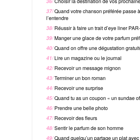
36/
Choisir la destination de vos prochai
37/
Quand votre chanson préférée passe à 
l’entendre
38/
Réussir à faire un trait d’eye liner PA
39/
Manger une glace de votre parfum préf
40/
Quand on offre une dégustation gratui
41/
Lire un magazine ou le journal
42/
Recevoir un message mignon
43/
Terminer un bon roman
44/
Recevoir une surprise
45/
Quand tu as un coupon « un sundae of
46/
Prendre une belle photo
47/
Recevoir des fleurs
48/
Sentir le parfum de son homme
49/
Quand quelqu’un partage un plat avec