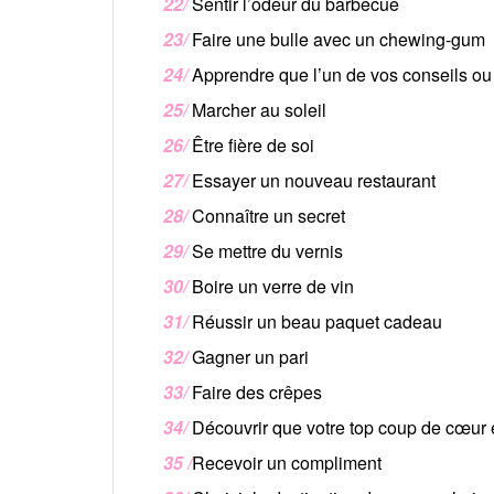
22/
Sentir l’odeur du barbecue
23/
Faire une bulle avec un chewing-gum
24/
Apprendre que l’un de vos conseils ou
25/
Marcher au soleil
26/
Être fière de soi
27/
Essayer un nouveau restaurant
28/
Connaître un secret
29/
Se mettre du vernis
30/
Boire un verre de vin
31/
Réussir un beau paquet cadeau
32/
Gagner un pari
33/
Faire des crêpes
34/
Découvrir que votre top coup de cœur 
35 /
Recevoir un compliment