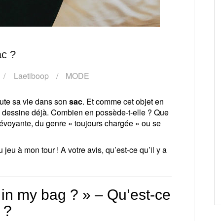
ac ?
Laetiboop
MODE
oute sa vie dans son
sac
. Et comme cet objet en
e se dessine déjà. Combien en possède-t-elle ? Que
 prévoyante, du genre « toujours chargée » ou se
 jeu à mon tour ! A votre avis, qu’est-ce qu’il y a
in my bag ? » – Qu’est-ce
 ?