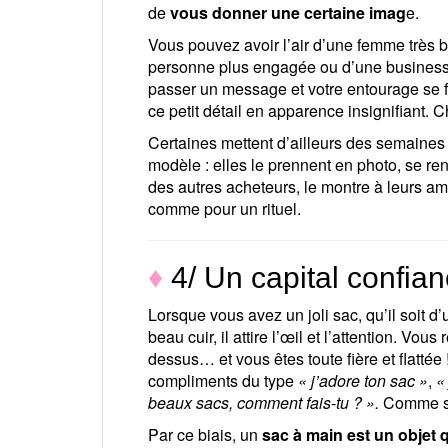
de
vous donner une certaine imag
e.
Vous pouvez avoir l’air d’une femme très
personne plus engagée ou d’une business w
passer un message et votre entourage se fe
ce petit détail en apparence insignifiant. 
Certaines mettent d’ailleurs des semaines à
modèle : elles le prennent en photo, se ren
des autres acheteurs, le montre à leurs am
comme pour un rituel.
♦
4/ Un capital confia
Lorsque vous avez un joli sac, qu’il soit 
beau cuir, il attire l’œil et l’attention. 
dessus… et vous êtes toute fière et flattée
compliments du type
« j’adore ton sac »
,
«
beaux sacs, comment fais-tu ? ».
Comme si 
Par ce biais, un
sac à main est un objet 