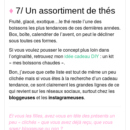
♦
7/ Un assortiment de thés
Fruité, glacé, exotique…le thé reste l’une des
boissons les plus tendances de ces dernières années.
Box, boîte, calendrier de l’avent, on peut le décliner
sous toutes ces formes.
Si vous voulez pousser le concept plus loin dans
l’originalité, retrouvez mon
idée cadeau DIY
: un kit
« mes boissons chaudes ».
Bon, j’avoue que cette liste est tout de même un peu
clichée mais si vous êtes à la recherche d’un cadeau
tendance, ce sont clairement les grandes lignes de ce
qui revient sur les réseaux sociaux, surtout chez les
bloggeuses
et les
instagrameuses
.
Et vous les filles, avez-vous en tête des présents un
peu « clichés » que vous avez déjà reçu, que vous
soyez bloggeuse ou non ?