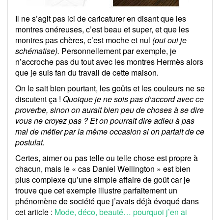
Il ne s’agit pas ici de caricaturer en disant que les
montres onéreuses, c’est beau et super, et que les
montres pas chères, c’est moche et nul
(oui oui je
schématise).
Personnellement par exemple, je
n’accroche pas du tout avec les montres Hermès alors
que je suis fan du travail de cette maison.
On le sait bien pourtant, les goûts et les couleurs ne se
discutent ça !
Quoique je ne sois pas d’accord avec ce
proverbe, sinon on aurait bien peu de choses à se dire
vous ne croyez pas ?
Et on pourrait dire adieu à pas
mal de métier par la même occasion si on partait de ce
postulat.
Certes, aimer ou pas telle ou telle chose est propre à
chacun, mais le « cas Daniel Wellington » est bien
plus complexe qu’une simple affaire de goût car je
trouve que cet exemple illustre parfaitement un
phénomène de société que j’avais déjà évoqué dans
cet article :
Mode, déco, beauté… pourquoi j’en ai