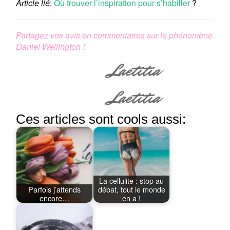
Article lié
:
Où trouver l’inspiration pour s’habiller
?
Partagez vos avis en commentaires sur le phénomène
Daniel Wellington !
Ces articles sont cools aussi:
La cellulite : stop au
Parfois j’attends
débat, tout le monde
encore…
en a !