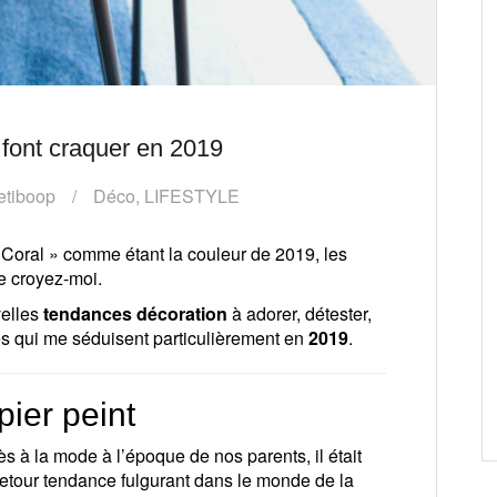
 font craquer en 2019
etiboop
Déco
,
LIFESTYLE
 Coral » comme étant la couleur de 2019, les
e croyez-moi.
velles
tendances décoration
à adorer, détester,
les qui me séduisent particulièrement en
2019
.
ier peint
rès à la mode à l’époque de nos parents, il était
etour tendance fulgurant dans le monde de la