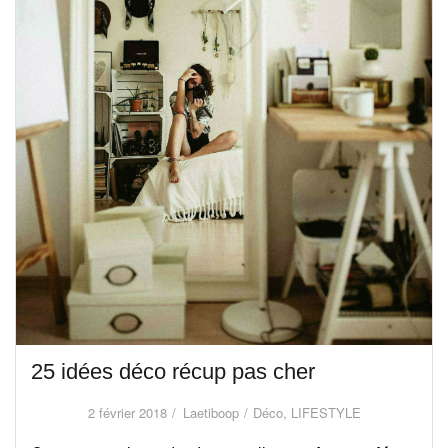
25 idées déco récup pas cher
2 février 2018
Laetiboop
Déco
,
LIFESTYLE