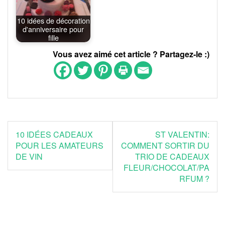
10 idées de décoration
d'anniversaire pour
fille
Vous avez aimé cet article ? Partagez-le :)
Navigation
10 IDÉES CADEAUX
ST VALENTIN:
de
POUR LES AMATEURS
COMMENT SORTIR DU
DE VIN
TRIO DE CADEAUX
l’article
FLEUR/CHOCOLAT/PA
RFUM ?