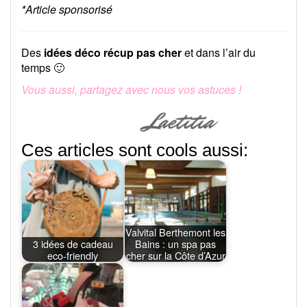
*Article sponsorisé
Des
idées déco récup pas cher
et dans l’air du
temps 🙂
Vous aussi, partagez avec nous vos astuces !
Ces articles sont cools aussi:
Valvital Berthemont les
3 idées de cadeau
Bains : un spa pas
eco-friendly
cher sur la Côte d’Azur