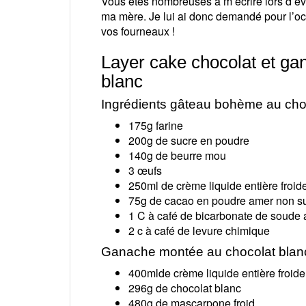
Vous êtes nombreuses à m’écrire lors d’év
ma mère. Je lui ai donc demandé pour l’occ
vos fourneaux !
Layer cake chocolat et ga
blanc
Ingrédients gâteau bohème au cho
175g farine
200g de sucre en poudre
140g de beurre mou
3 œufs
250ml de crème liquide entière froid
75g de cacao en poudre amer non s
1 C à café de bicarbonate de soude 
2 c à café de levure chimique
Ganache montée au chocolat blan
400mlde crème liquide entière froide
296g de chocolat blanc
480g de mascarpone froid