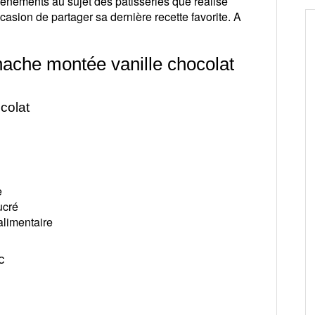
énements au sujet des pâtisseries que réalise
asion de partager sa dernière recette favorite. A
nache montée vanille chocolat
colat
e
ucré
alimentaire
c