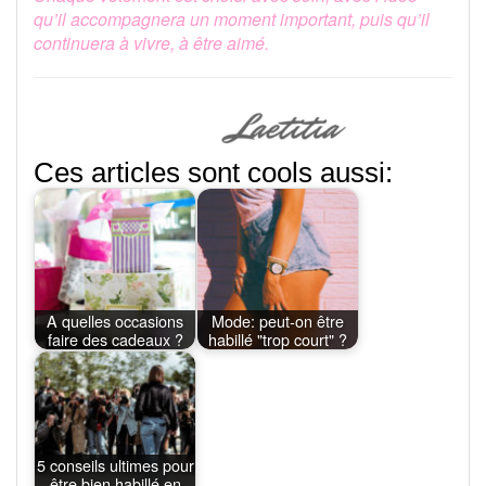
qu’il accompagnera un moment important, puis qu’il
continuera à vivre, à être aimé.
Ces articles sont cools aussi:
A quelles occasions
Mode: peut-on être
faire des cadeaux ?
habillé "trop court" ?
5 conseils ultimes pour
être bien habillé en