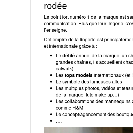
rodée
Le point fort numéro 1 de la marque est s
communication. Plus que leur lingerie, c’e
l’enseigne.
Cet empire de la lingerie est principaleme
et internationale grâce à :
Le
défilé
annuel de la marque, un sh
grandes chaînes, ils accueillent cha
catwalk)
Les
tops models
internationaux (et 
Le symbole des fameuses ailes
Les multiples photos, vidéos et teas
de la marque, tuto make up…)
Les collaborations des mannequins 
comme H&M
Le concept/agencement des boutiqu
….