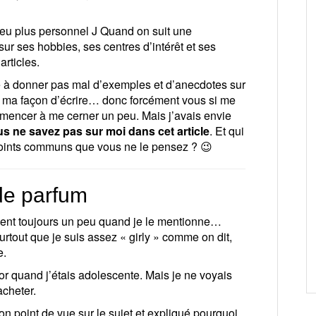
 peu plus personnel J Quand on suit une
r ses hobbies, ses centres d’intérêt et ses
articles.
e à donner pas mal d’exemples et d’anecdotes sur
de ma façon d’écrire… donc forcément vous si me
mencer à me cerner un peu. Mais j’avais envie
s ne savez pas sur moi dans cet article
. Et qui
points communs que vous ne le pensez ? 😉
 de parfum
pellent toujours un peu quand je le mentionne…
urtout que je suis assez « girly » comme on dit,
e.
or quand j’étais adolescente. Mais je ne voyais
acheter.
on point de vue sur le sujet et expliqué pourquoi