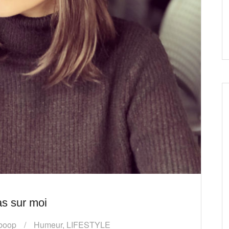
s sur moi
iboop
Humeur
,
LIFESTYLE