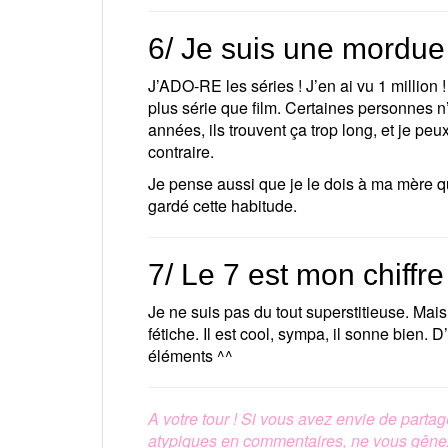
6/ Je suis une mordue
J’ADO-RE les séries ! J’en ai vu 1 million 
plus série que film. Certaines personnes
années, ils trouvent ça trop long, et je pe
contraire.
Je pense aussi que je le dois à ma mère qu
gardé cette habitude.
7/ Le 7 est mon chiffre
Je ne suis pas du tout superstitieuse. Mai
fétiche. Il est cool, sympa, il sonne bien. D
éléments ^^
A votre tour ! Si vous avez envie de parta
atypiques en commentaires, ne vous gêne