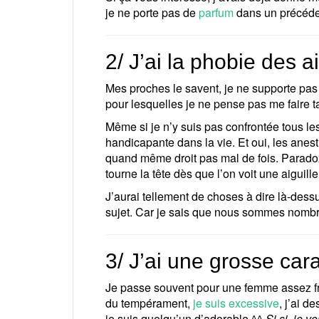
je ne porte pas de
parfum
dans un précéden
2/ J’ai la phobie des ai
Mes proches le savent, je ne supporte pas l
pour lesquelles je ne pense pas me faire 
Même si je n’y suis pas confrontée tous l
handicapante dans la vie. Et oui, les anest
quand même droit pas mal de fois. Paradox
tourne la tête dès que l’on voit une aiguil
J’aurai tellement de choses à dire là-dessu
sujet. Car je sais que nous sommes nombr
3/ J’ai une grosse ca
Je passe souvent pour une femme assez fro
du tempérament,
je suis excessive
, j’ai d
je suis quelqu’un d’adorable ^^
Si si, je vo