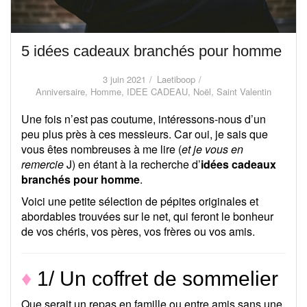
5 idées cadeaux branchés pour homme
3 juin 2021
Laetiboop
Anniversaire
,
Homme
,
IDEE CADEAU
,
Noël
,
Saint Valentin
Une fois n’est pas coutume, intéressons-nous d’un
peu plus près à ces messieurs. Car oui, je sais que
vous êtes nombreuses à me lire (
et je vous en
remercie
J) en étant à la recherche d’
idées cadeaux
branchés pour homme
.
Voici une petite sélection de pépites originales et
abordables trouvées sur le net, qui feront le bonheur
de vos chéris, vos pères, vos frères ou vos amis.
♦
1/ Un coffret de sommelier
Que serait un repas en famille ou entre amis sans une