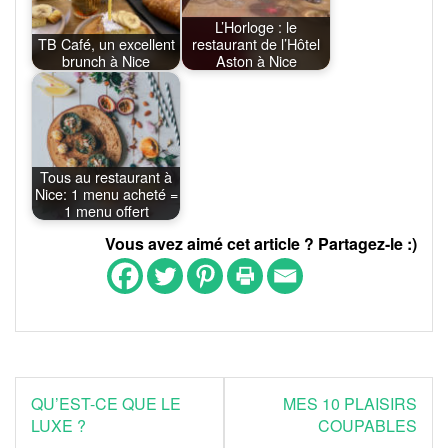
L’Horloge : le
TB Café, un excellent
restaurant de l’Hôtel
brunch à Nice
Aston à Nice
Tous au restaurant à
Nice: 1 menu acheté =
1 menu offert
Vous avez aimé cet article ? Partagez-le :)
Navigation
QU’EST-CE QUE LE
MES 10 PLAISIRS
de
LUXE ?
COUPABLES