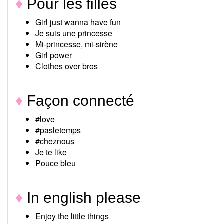
♦
Pour les filles
Girl just wanna have fun
Je suis une princesse
Mi-princesse, mi-sirène
Girl power
Clothes over bros
♦
Façon connecté
#love
#pasletemps
#cheznous
Je te like
Pouce bleu
♦
In english please
Enjoy the little things