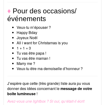
♦
Pour des occasions/
événements
Veux-tu m’épouser ?
Happy Bday
Joyeux Noël
All i want for Christamas is you
1 + 1 = 3
Tu vas être papa !
Tu vas être maman !
Marry me ?
Veux-tu être ma demoiselle d’honneur ?
J’espère que cette (très grande) liste aura pu vous
donner des idées concernant le
message de votre
boîte lumineuse
!
Avez-vous une lightbox ? Si oui, qu’était-il écrit