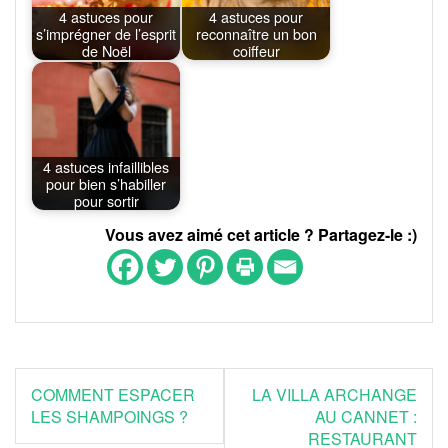
4 astuces pour
4 astuces pour
s’imprégner de l’esprit
reconnaître un bon
de Noël
coiffeur
4 astuces infaillibles
pour bien s’habiller
pour sortir
Vous avez aimé cet article ? Partagez-le :)
Navigation
COMMENT ESPACER
LA VILLA ARCHANGE
de
LES SHAMPOINGS ?
AU CANNET :
RESTAURANT