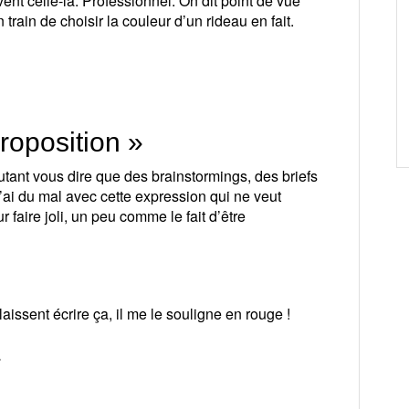
nt celle-là. Professionnel. On dit point de vue
train de choisir la couleur d’un rideau en fait.
proposition »
tant vous dire que des brainstormings, des briefs
j’ai du mal avec cette expression qui ne veut
r faire joli, un peu comme le fait d’être
issent écrire ça, il me le souligne en rouge !
»