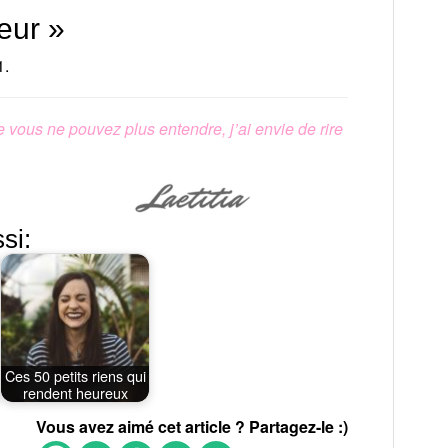
feur »
1.
e vous ne pouvez plus entendre, j’ai envie de rire
si:
Ces 50 petits riens qui
rendent heureux
Vous avez aimé cet article ? Partagez-le :)