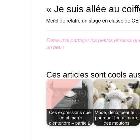
« Je suis allée au coif
Merci de refaire un stage en classe de CE
Faites-moi partager les petites phrases qu
un peu !
Ces articles sont cools aus
Ces expressions que
Mode, déco, beauté…
j’en ai marre
pourquoi j’en ai marre
d’entendre – partie 2
des moutons