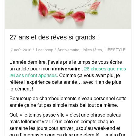
27 ans et des rêves si grands !
7 août 2018
Laetiboop
Anniversaire
,
Jolies fêtes
,
LIFESTYLE
L’année dernière, j’avais pris le temps de vous écrire
un article pour mon
anniversaire
:
26 choses que mes
26 ans m’ont apprises
. Comme ça vous avait plu, je
réitère l’expérience cette année… avec 1 an de plus
forcément !
Beaucoup de chamboulements niveau personnel cette
année ça ne fut pas simple mais bel tout de même.
Oui, « le temps passe vite » c’est une phrase bateau
mais tellement vrai. D’un côté on compte chaque
semaine les jours pour arriver jusqu’au week-end et
on a l’impression que ça dure une éternité… mais d’un