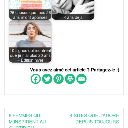
26 choses que mes 26
ans m’ont apprises
4 ans déjà
10 signes qui montrent
que je n’ai plus 20 ans
– Édition hiver
Vous avez aimé cet article ? Partagez-le :)
Navigation
5 FEMMES QUI
4 SITES QUE J’ADORE
de
M’INSPIRENT AU
DEPUIS TOUJOURS
QUOTIDIEN