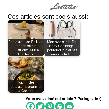
Ces articles sont cools aussi:
Restaurant de Philippe
Mon avis sur le Top
Etchebest : le
Body Challenge :
Quatrième Mur à
pourquoi je n’ai pas
Bordeaux
réussi à le finir
Top 11 des
restaurants branchés
à Cannes
Vous avez aimé cet article ? Partagez-le :)