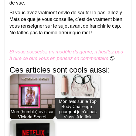
de vue.
Si vous avez vraiment envie de sauter le pas, allez-y.
Mais ce que je vous conseille, c’est de vraiment bien
vous renseigner sur le sujet avant de franchir le cap.
Ne faites pas la même erreur que moi !
Si vous possédez un modèle du genre, n’hésitez pas
à dire ce que vous en pensez en commentaire
🙂
Ces articles sont cools aussi:
Mon avis sur le Top
Body Challenge :
Mon (humble) avis sur
pourquoi je n’ai pas
Victoria Secret
réussi à le finir