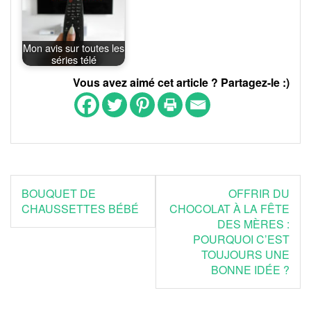
Mon avis sur toutes les
séries télé
Vous avez aimé cet article ? Partagez-le :)
Navigation
BOUQUET DE
OFFRIR DU
de
CHAUSSETTES BÉBÉ
CHOCOLAT À LA FÊTE
DES MÈRES :
l’article
POURQUOI C’EST
TOUJOURS UNE
BONNE IDÉE ?