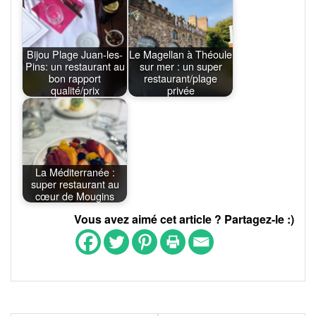
Bijou Plage Juan-les-
Le Magellan à Théoule
Pins: un restaurant au
sur mer : un super
bon rapport
restaurant/plage
qualité/prix
privée
La Méditerranée :
super restaurant au
cœur de Mougins
Vous avez aimé cet article ? Partagez-le :)