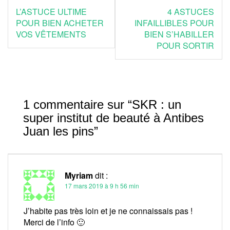
Navigation
L’ASTUCE ULTIME
4 ASTUCES
de
POUR BIEN ACHETER
INFAILLIBLES POUR
VOS VÊTEMENTS
BIEN S’HABILLER
l’article
POUR SORTIR
1 commentaire sur “
SKR : un
super institut de beauté à Antibes
Juan les pins
”
Myriam
dit :
17 mars 2019 à 9 h 56 min
J’habite pas très loin et je ne connaissais pas !
Merci de l’info 🙂