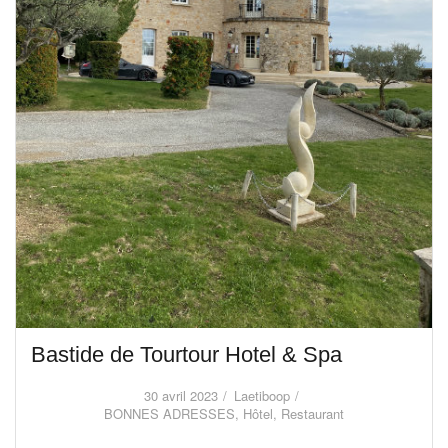
Bastide de Tourtour Hotel & Spa
30 avril 2023
Laetiboop
BONNES ADRESSES
,
Hôtel
,
Restaurant